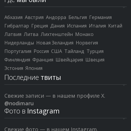
Абхазия
Австрия
Андорра
Бельгия
Германия
Гибралтар
Греция
Дания
Испания
Италия
Китай
Латвия
Литва
Лихтенштейн
Монако
Нидерланды
Новая Зеландия
Норвегия
Португалия
Россия
США
Тайланд
Турция
Финляндия
Франция
Швейцария
Швеция
Эстония
Япония
Последние
твиты
Свежие записи — в нашем профиле X.
@nodimaru
Фото в
Instagram
Свежие фото — в нашем Instagram.