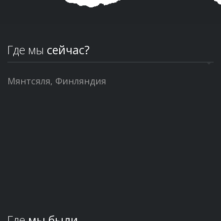
Где мы
сейчас?
Мянтсяля, Финляндия
Где
мы были