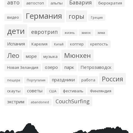
авто
Бавария
автостоп
альпы
бюрократия
Германия
горы
видео
Греция
дети
евротрип
жизнь
замок
зима
Испания
Карелия
коптер
крепость
Китай
Лео
Мюнхен
море
музыка
озеро
парк
Петрозаводск
Новая Зеландия
Россия
праздники
работа
пещера
Португалия
советы
скауты
фестиваль
Финляндия
США
CouchSurfing
экстрим
abandoned