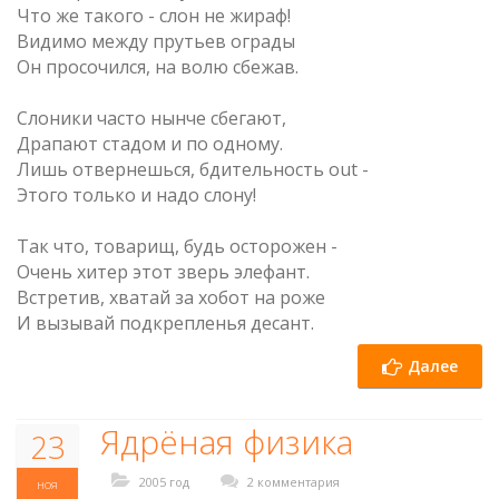
Что же такого - слон не жираф!
Видимо между прутьев ограды
Он просочился, на волю сбежав.
Слоники часто нынче сбегают,
Драпают стадом и по одному.
Лишь отвернешься, бдительность out -
Этого только и надо слону!
Так что, товарищ, будь осторожен -
Очень хитер этот зверь элефант.
Встретив, хватай за хобот на роже
И вызывай подкрепленья десант.
Далее
Ядрёная физика
23
2005 год
2 комментария
ноя