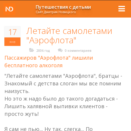
Путешествия с детьми
Сайт Дмитрия Новицкого
Летайте самолетами
17
"Аэрофлота"
янв
2006 год
0 комментариев
Пассажиров "Аэрофлота" лишили
бесплатного алкоголя
"Летайте самолетами "Аэрофлота", братцы -
Знакомый с детства слоган мы все помним
наизусть.
Но это ж надо было до такого догадаться -
Лишить халявной выпивки клиентов -
просто жуть!
Я сам не пью... Ну так, слегка... По