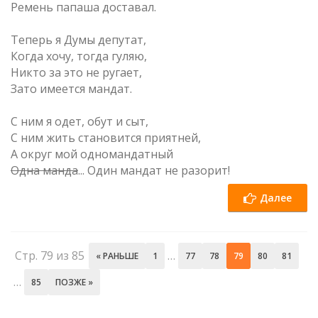
Ремень папаша доставал.
Теперь я Думы депутат,
Когда хочу, тогда гуляю,
Никто за это не ругает,
Зато имеется мандат.
С ним я одет, обут и сыт,
С ним жить становится приятней,
А округ мой одномандатный
Одна манда
... Один мандат не разорит!
Далее
Стр. 79 из 85
…
« РАНЬШЕ
1
77
78
79
80
81
…
85
ПОЗЖЕ »