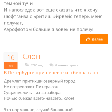
темной тучи
И напоследок вот еще сказать что я хочу:
Люфтганза с Бритиш Эйрвэйс теперь меня
получат,
Аэрофлотом больше я вовек не полечу!
Далее
Слон
16
2005 год
0 комментариев
дек
В Петербурге при перевозке сбежал слон
Дремлет притихши северный город,
Не потревожит Питера сон
Сущая мелочь - из-за забора
Ночью сбежал всего-навсего... слон!
Это нормально, случай банальный!