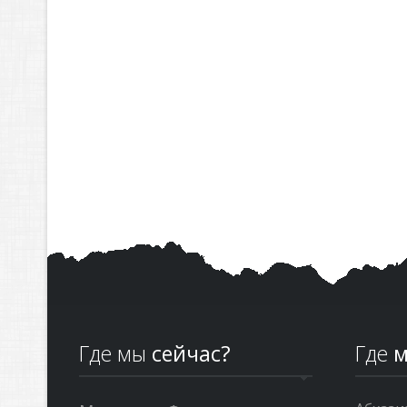
Где мы
сейчас?
Где
м