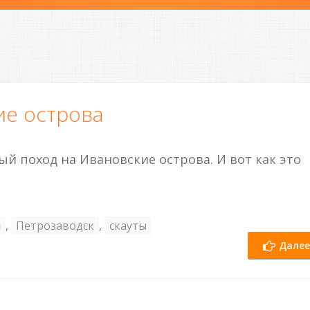
ие острова
й поход на Ивановские острова. И вот как это
я
,
Петрозаводск
,
скауты
Далее