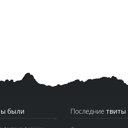
ы были
Последние
твиты