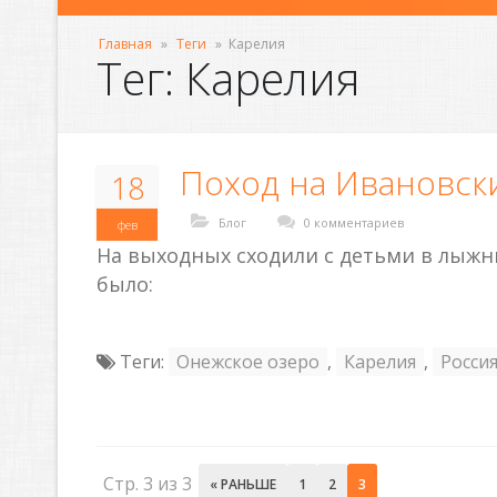
Главная
»
Теги
»
Карелия
Тег: Карелия
Поход на Ивановск
18
Блог
0 комментариев
фев
На выходных сходили с детьми в лыжны
было:
Теги:
Онежское озеро
,
Карелия
,
Росси
Стр. 3 из 3
« РАНЬШЕ
1
2
3