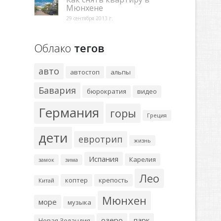
Мюнхене
29 сентября 2013 г.
Облако
тегов
авто
автостоп
альпы
Бавария
бюрократия
видео
Германия
горы
Греция
дети
евротрип
жизнь
Испания
Карелия
замок
зима
Лео
коптер
крепость
Китай
Мюнхен
море
музыка
озеро
парк
Новая Зеландия