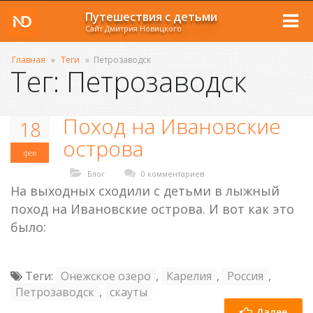
Путешествия с детьми
Сайт Дмитрия Новицкого
Главная
»
Теги
»
Петрозаводск
Тег: Петрозаводск
Поход на Ивановские
18
острова
фев
Блог
0 комментариев
На выходных сходили с детьми в лыжный
поход на Ивановские острова. И вот как это
было:
Теги:
Онежское озеро
,
Карелия
,
Россия
,
Петрозаводск
,
скауты
Далее