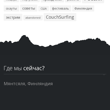
советы
скауты
фестиваль
Финляндия
США
CouchSurfing
экстрим
abandoned
Где мы
сейчас?
Мянтсяля, Финляндия