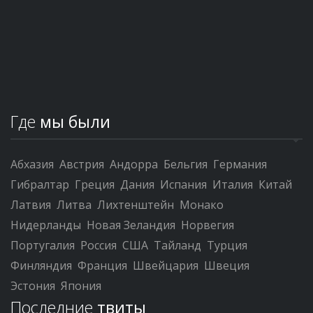
Где
мы были
Абхазия
Австрия
Андорра
Бельгия
Германия
Гибралтар
Греция
Дания
Испания
Италия
Китай
Латвия
Литва
Лихтенштейн
Монако
Нидерланды
Новая Зеландия
Норвегия
Португалия
Россия
США
Тайланд
Турция
Финляндия
Франция
Швейцария
Швеция
Эстония
Япония
Последние
твиты