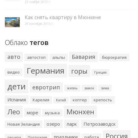
23 ноября 2013 г.
Как снять квартиру в Мюнхене
29 сентября 2013 г.
Облако
тегов
авто
Бавария
автостоп
альпы
бюрократия
Германия
горы
видео
Греция
дети
евротрип
жизнь
замок
зима
Испания
Карелия
коптер
крепость
Китай
Лео
Мюнхен
море
музыка
озеро
парк
Петрозаводск
Новая Зеландия
Россия
праздники
работа
пещера
Португалия