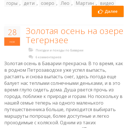
горы
,
дети
,
озеро
,
Лео
,
Мартин
,
видео
Далее
Золотая осень на озере
28
Тегернзее
ноя
Поездки и походы по Баварии
6 комментариев
Золотая осень в Баварии прекрасна. В то время, как
в родном Петрозаводске уже успел выпасть,
растаять и снова выпасть снег, здесь погода еще
балует нас теплыми солнечными деньками, и в это
время глупо сидеть дома. Душа рвется прочь из
города, поближе к природе и горам. Но поскольку в
нашей семье теперь на одного маленького
путешественника больше, приходится выбирать
маршруты попроще, более доступные и легко
проходимые с коляской. Одним из таких