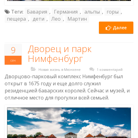
Теги:
Бавария
,
Германия
,
альпы
,
горы
,
пещера
,
дети
,
Лео
,
Мартин
Далее
Дворец и парк
9
Нимфенбург
сен
Новая жизнь в Мюнхене
1 комментарий
Дворцово-парковый комплекс Нимфенбург был
открыт в 1675 году и еще долго служил
резиденцией баварских королей. Сейчас и музей, и
отличное место для прогулки всей семьей.