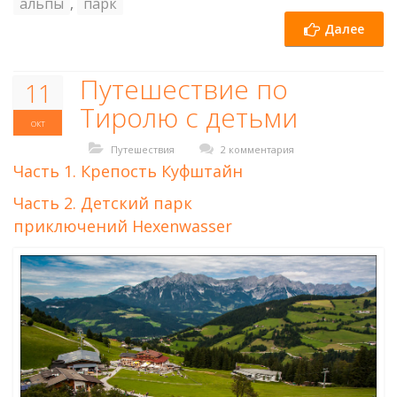
альпы
,
парк
Далее
Путешествие по
11
Тиролю с детьми
окт
Путешествия
2 комментария
Часть 1. Крепость Куфштайн
Часть 2. Детский парк
приключений Hexenwasser