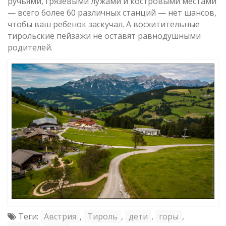
ручьями, грязевыми лужами и костровыми местами
— всего более 60 различных станций — нет шансов,
чтобы ваш ребенок заскучал. А восхитительные
тирольские пейзажи не оставят равнодушными
родителей.
Теги:
Австрия
,
Тироль
,
дети
,
горы
,