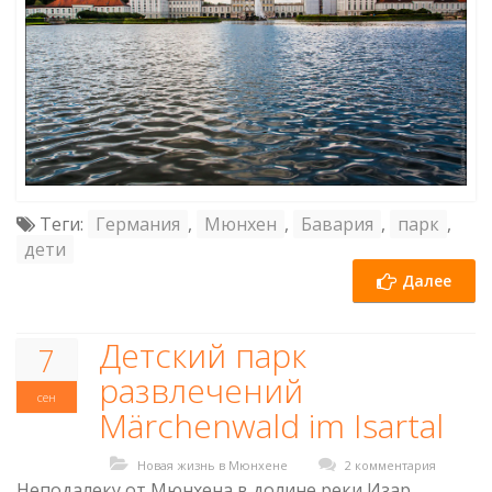
Теги:
Германия
,
Мюнхен
,
Бавария
,
парк
,
дети
Далее
Детский парк
7
развлечений
сен
Märchenwald im Isartal
Новая жизнь в Мюнхене
2 комментария
Неподалеку от Мюнхена в долине реки Изар