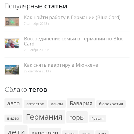
Популярные
статьи
Как найти работу в Германии (Blue Card)
7 сентября 2013 г.
Воссоединение семьи в Германии по Blue
Card
23 ноября 2013 г.
Как снять квартиру в Мюнхене
29 сентября 2013 г.
Облако
тегов
авто
Бавария
автостоп
альпы
бюрократия
Германия
горы
видео
Греция
дети
евротрип
жизнь
замок
зима