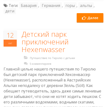
Теги:
Бавария
,
Германия
,
горы
,
альпы
,
дети
Далее
Детский парк
12
приключений
окт
Hexenwasser
Путешествие по Тиролю с детьми
5 комментариев
Главной целью нашего путешествия по Тиролю
был детский парк приключений Хексенвассер
(Hexenwasser), расположенный в Австрийских
Альпах неподалеку от деревни Зёлль (Söll). Как
обещает путеводитель, здесь даже самые ленивые
дети забывают, что они не хотят ходить пешком. C
его различными водоемами, водными скатами,