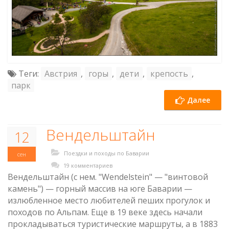
Теги:
Австрия
,
горы
,
дети
,
крепость
,
парк
Далее
Вендельштайн
12
Поездки и походы по Баварии
сен
19 комментариев
Вендельштайн (с нем. "Wendelstein" — "винтовой
камень") — горный массив на юге Баварии —
излюбленное место любителей пеших прогулок и
походов по Альпам. Еще в 19 веке здесь начали
прокладываться туристические маршруты, а в 1883