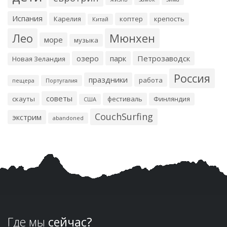
Испания
Карелия
коптер
крепость
Китай
Лео
Мюнхен
море
музыка
озеро
парк
Петрозаводск
Новая Зеландия
Россия
праздники
работа
пещера
Португалия
советы
скауты
фестиваль
Финляндия
США
CouchSurfing
экстрим
abandoned
Где мы
сейчас?