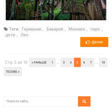
Теги:
Германия
,
Бавария
,
Мюнхен
,
парк
,
дети
,
Лео
Далее
Стр. 5 из 10
…
…
« РАНЬШЕ
1
3
4
5
6
7
10
ПОЗЖЕ »