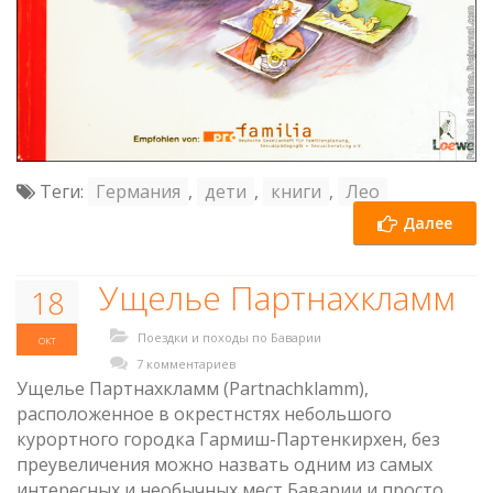
Теги:
Германия
,
дети
,
книги
,
Лео
Далее
Ущелье Партнахкламм
18
Поездки и походы по Баварии
окт
7 комментариев
Ущелье Партнахкламм (Partnachklamm),
расположенное в окрестнстях небольшого
курортного городка Гармиш-Партенкирхен, без
преувеличения можно назвать одним из самых
интересных и необычных мест Баварии и просто