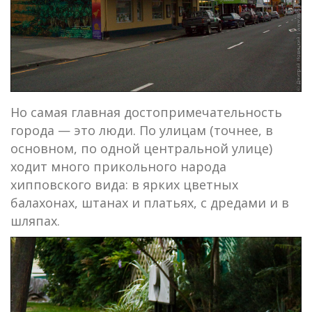
Но самая главная достопримечательность
города — это люди. По улицам (точнее, в
основном, по одной центральной улице)
ходит много прикольного народа
хипповского вида: в ярких цветных
балахонах, штанах и платьях, с дредами и в
шляпах.