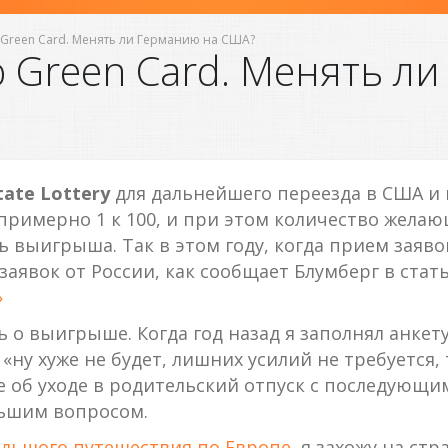
 Green Card. Менять ли Германию на США?
 Green Card. Менять л
tate Lottery
для дальнейшего переезда в США и 
примерно 1 к 100, и при этом количество желаю
ь выигрыша. Так в этом году, когда прием заяво
аявок от России, как сообщает Блумберг в стат
»
 о выигрыше. Когда год назад я заполнял анкет
«ну хуже не будет, лишних усилий не требуется,
е об уходе в родительский отпуск с последующ
ьшим вопросом.
льшого путешествия по Европе
, я захожу на ст