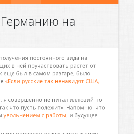
и Германию на
получения постоянного вида на
щих в ней поучаствовать растет от
к еще был в самом разгаре, было
ье
«Если русские так ненавидят США,
у, я совершенно не питал иллюзий по
 так что пусть полежит». Напомню, что
им
увольнением с работы
, и будущее
раницу проверки результатов и вижу