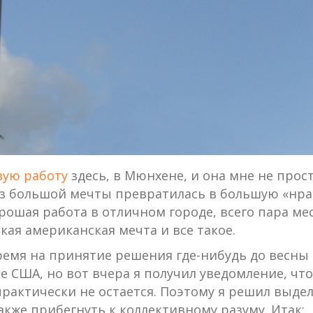
вую работу
здесь, в Мюнхене, и она мне не прост
з большой мечты превратилась в большую «нрав
орошая работа в отличном городе, всего пара ме
ая американская мечта и все такое.
время на принятие решения где-нибудь до весны 
е США, но вот вчера я получил уведомление, чт
практически не остается. Поэтому я решил выд
акже прибегнуть к коллективному разуму. Итак: