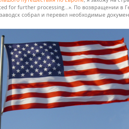
cted for further processing…». По возвращении 
озаводск собрал и перевел необходимые докумен