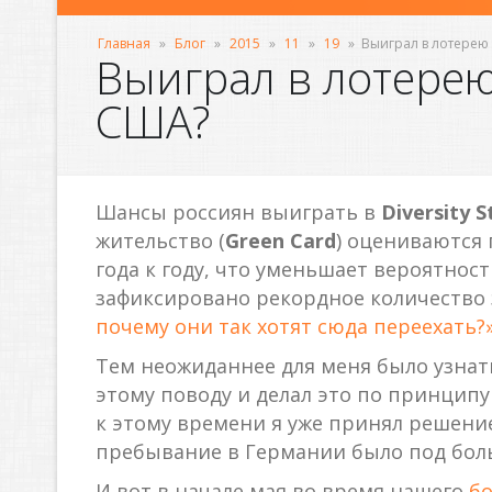
Главная
»
Блог
»
2015
»
11
»
19
»
Выиграл в лотерею
Выиграл в лотерею
США?
Шансы россиян выиграть в
Diversity S
жительство (
Green Card
) оцениваются 
года к году, что уменьшает вероятност
зафиксировано рекордное количество з
почему они так хотят сюда переехать?
Тем неожиданнее для меня было узнать
этому поводу и делал это по принципу 
к этому времени я уже принял решени
пребывание в Германии было под бол
И вот в начале мая во время нашего
бо