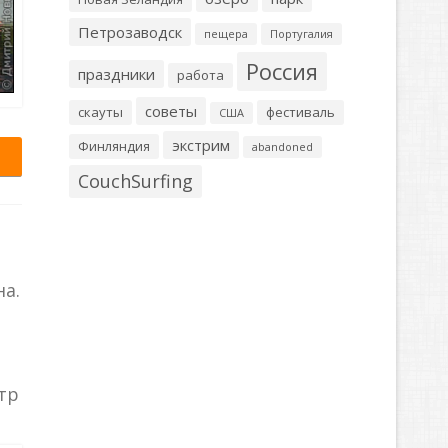
Петрозаводск
пещера
Португалия
Россия
праздники
работа
советы
скауты
фестиваль
США
экстрим
Финляндия
abandoned
CouchSurfing
а.
тр