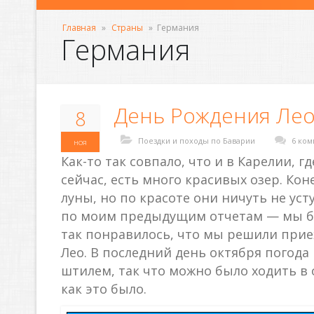
Главная
»
Страны
»
Германия
Германия
День Рождения Лео
8
Поездки и походы по Баварии
6 ко
ноя
Как-то так совпало, что и в Карелии, 
сейчас, есть много красивых озер. Кон
луны, но по красоте они ничуть не ус
по моим предыдущим отчетам — мы 
так понравилось, что мы решили прие
Лео. В последний день октября погод
штилем, так что можно было ходить в 
как это было.