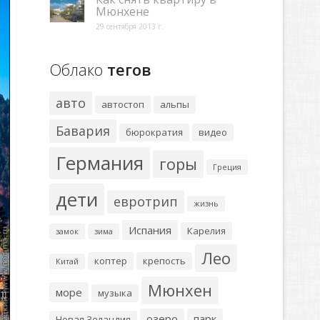
Мюнхене
29 сентября 2013 г.
Облако
тегов
авто
автостоп
альпы
Бавария
бюрократия
видео
Германия
горы
Греция
дети
евротрип
жизнь
Испания
Карелия
замок
зима
Лео
коптер
крепость
Китай
Мюнхен
море
музыка
озеро
парк
Новая Зеландия