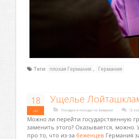
Теги:
плохая Германия
,
Германия
Ущелье Лойташкла
18
Поездки и походы по Баварии
12 ко
окт
Можно ли перейти государственную гра
заменить этого? Оказывается, можно. 
про то, что из-за
беженцев
Германия за