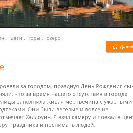
ин
,
дети
,
горы
,
озеро
Далее
е
ровели за городом, празднуя День Рождения сын
яли, что за время нашего отсутствия в городе
 улицы заполнила живая мертвечина с ужасными
дтеками. Они были веселые и вовсе не
тмечает Хэллоуин. Я взял камеру и поехал в цен
еру праздника и поснимать людей.