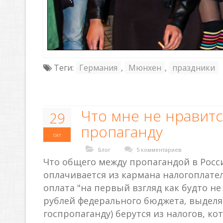
Теги:
Германия
,
Мюнхен
,
праздники
Что мне не нравитс
29
пропаганду
окт
Блог
5 комментариев
Что общего между пропагандой в Росс
оплачивается из кармана налогоплатель
оплата "на первый взгляд как будто не
рублей федерального бюджета, выделя
госпропаганду) берутся из налогов, к