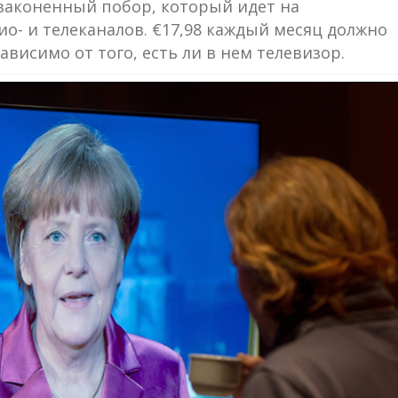
узаконенный побор, который идет на
о- и телеканалов. €17,98 каждый месяц должно
висимо от того, есть ли в нем телевизор.