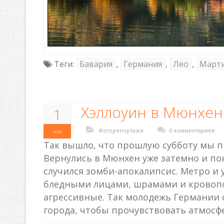
Теги:
Бавария
,
Германия
,
Лео
,
Март
Хэллоуин в Мюнхен
1
Фоторепортажи
0 комментариев
ноя
Так вышло, что прошлую субботу мы п
Вернулись в Мюнхен уже затемно и пон
случился зомби-апокалипсис. Метро и
бледными лицами, шрамами и кровопо
агрессивные. Так молодежь Германии о
города, чтобы прочувствовать атмосф