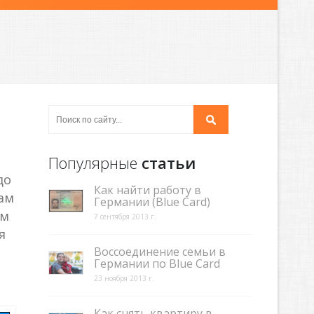
Популярные
статьи
до
Как найти работу в
вам
Германии (Blue Card)
ам
7 сентября 2013 г.
я
Воссоединение семьи в
Германии по Blue Card
23 ноября 2013 г.
Как снять квартиру в