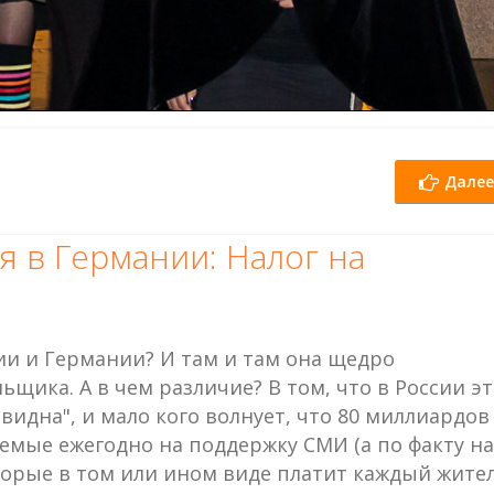
Далее
я в Германии: Налог на
ии и Германии? И там и там она щедро
щика. А в чем различие? В том, что в России эт
 видна", и мало кого волнует, что 80 миллиардов
емые ежегодно на поддержку СМИ (а по факту на
оторые в том или ином виде платит каждый жител