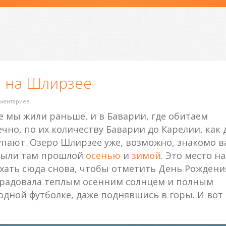
 на Шлирзее
мментариев
где мы жили раньше, и в Баварии, где обитаем
ечно, по их количеству Баварии до Карелии, как 
тупают. Озеро Шлирзее уже, возможно, знакомо 
были там прошлой
осенью
и
зимой
. Это место н
хать сюда снова, чтобы отметить День Рождени
а радовала теплым осенним солнцем и полным
одной футболке, даже поднявшись в горы. И вот