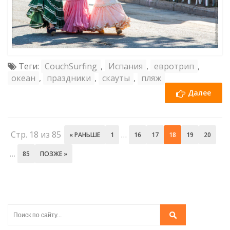
Теги:
CouchSurfing
,
Испания
,
евротрип
,
океан
,
праздники
,
скауты
,
пляж
Далее
Стр. 18 из 85
…
« РАНЬШЕ
1
16
17
18
19
20
…
85
ПОЗЖЕ »