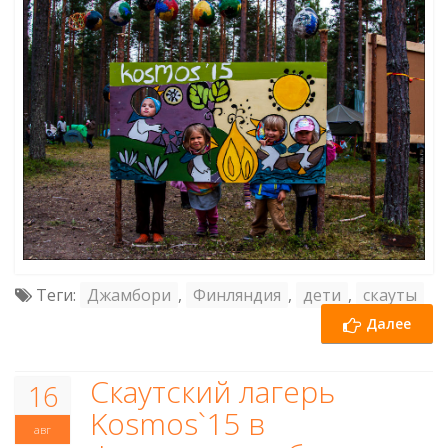
Теги:
Джамбори
,
Финляндия
,
дети
,
скауты
Далее
Cкаутский лагерь
16
Kosmos`15 в
авг