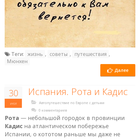
Теги:
жизнь
,
советы
,
путешествия
,
Мюнхен
Далее
Испания. Рота и Кадис
30
Автопутешествие по Европе с детьми
июл
0 комментариев
Рота
— небольшой городок в провинции
Кадис
на атлантическом побережье
Испании, о кототом раньше мы даже не