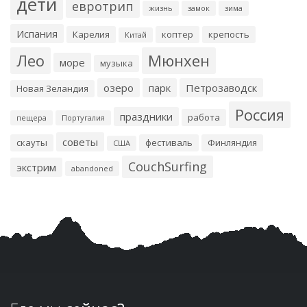
дети
евротрип
жизнь
замок
зима
Испания
Карелия
коптер
крепость
Китай
Лео
Мюнхен
море
музыка
озеро
парк
Петрозаводск
Новая Зеландия
Россия
праздники
работа
пещера
Португалия
советы
скауты
фестиваль
Финляндия
США
CouchSurfing
экстрим
abandoned