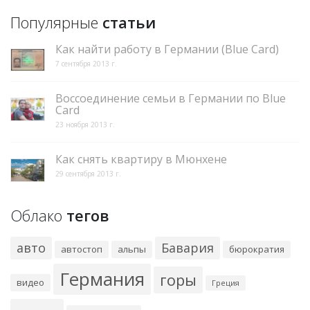
Популярные
статьи
Как найти работу в Германии (Blue Card)
7 сентября 2013 г.
Воссоединение семьи в Германии по Blue
Card
23 ноября 2013 г.
Как снять квартиру в Мюнхене
29 сентября 2013 г.
Облако
тегов
авто
Бавария
автостоп
альпы
бюрократия
Германия
горы
видео
Греция