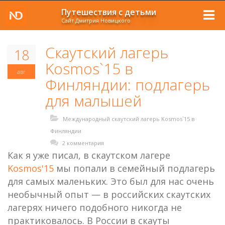
Путешествия с детьми
Сайт Дмитрия Новицкого
Cкаутский лагерь
18
Kosmos`15 в
авг
Финляндии: подлагерь
для малышей
Международный скаутский лагерь Kosmos`15 в
Финляндии
2 комментария
Как я уже писал, в скаутском лагере
Kosmos'15
мы попали в семейный подлагерь
для самых маленьких. Это был для нас очень
необычный опыт — в российских скаутских
лагерях ничего подобного никогда не
практиковалось. В России в скауты