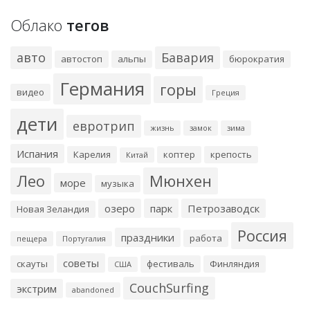
Облако
тегов
авто
Бавария
автостоп
альпы
бюрократия
Германия
горы
видео
Греция
дети
евротрип
жизнь
замок
зима
Испания
Карелия
коптер
крепость
Китай
Лео
Мюнхен
море
музыка
озеро
парк
Петрозаводск
Новая Зеландия
Россия
праздники
работа
пещера
Португалия
советы
скауты
фестиваль
Финляндия
США
CouchSurfing
экстрим
abandoned