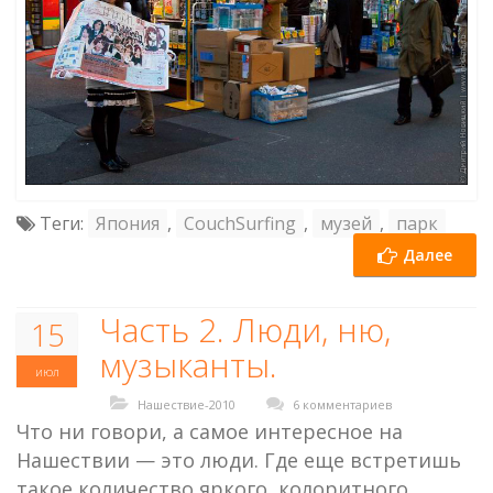
Теги:
Япония
,
CouchSurfing
,
музей
,
парк
Далее
Часть 2. Люди, ню,
15
музыканты.
июл
Нашествие-2010
6 комментариев
Что ни говори, а самое интересное на
Нашествии — это люди. Где еще встретишь
такое количество яркого, колоритного,