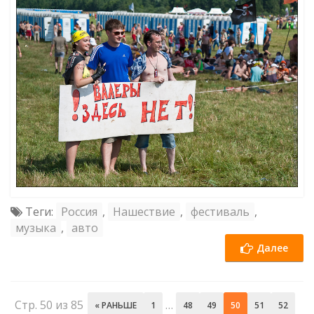
Теги:
Россия
,
Нашествие
,
фестиваль
,
музыка
,
авто
Далее
Стр. 50 из 85
…
« РАНЬШЕ
1
48
49
50
51
52