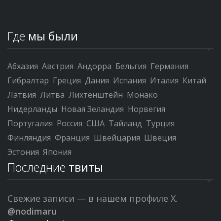
Где
мы были
Абхазия
Австрия
Андорра
Бельгия
Германия
Гибралтар
Греция
Дания
Испания
Италия
Китай
Латвия
Литва
Лихтенштейн
Монако
Нидерланды
Новая Зеландия
Норвегия
Португалия
Россия
США
Тайланд
Турция
Финляндия
Франция
Швейцария
Швеция
Эстония
Япония
Последние
твиты
Свежие записи — в нашем профиле X.
@nodimaru