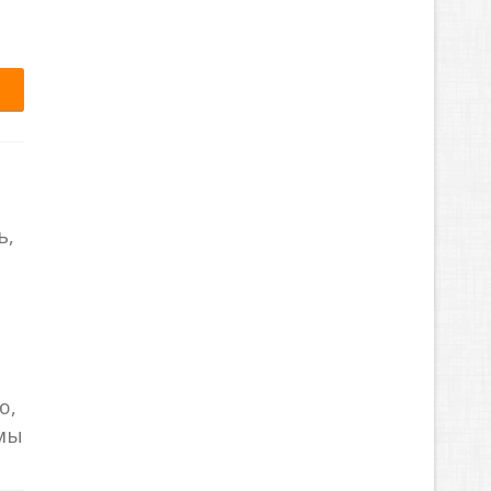
ь,
,
ю,
 мы