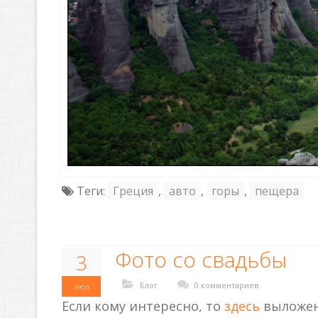
Теги:
Греция
,
авто
,
горы
,
пещера
Фото со свадьбы
3
Блог
0 комментариев
июл
Если кому интересно, то
здесь
выложена