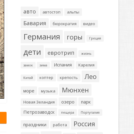
авто
автостоп
альпы
Бавария
бюрократия
видео
Германия
горы
Греция
дети
евротрип
жизнь
Испания
Карелия
замок
зима
Лео
коптер
крепость
Китай
Мюнхен
море
музыка
озеро
парк
Новая Зеландия
Петрозаводск
пещера
Португалия
Россия
праздники
работа