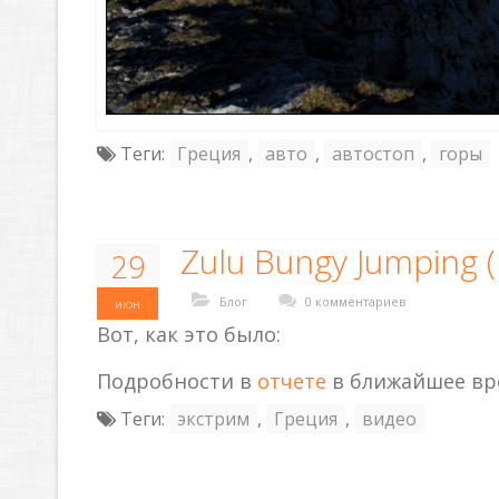
Теги:
Греция
,
авто
,
автостоп
,
горы
Zulu Bungy Jumping 
29
Блог
0 комментариев
июн
Вот, как это было:
Подробности в
отчете
в ближайшее вр
Теги:
экстрим
,
Греция
,
видео