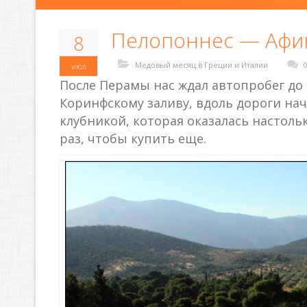
Пелопоннес — Аф
8
Медовый месяц в Греции и Италии
июл
После Перамы нас ждал автопробег до
Коринфскому заливу, вдоль дороги на
клубникой, которая оказалась настоль
раз, чтобы купить еще.