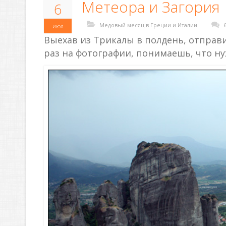
Метеора и Загория
6
Медовый месяц в Греции и Италии
июл
Выехав из Трикалы в полдень, отправ
раз на фотографии, понимаешь, что ну