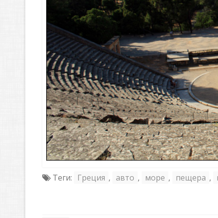
Теги:
Греция
,
авто
,
море
,
пещера
,