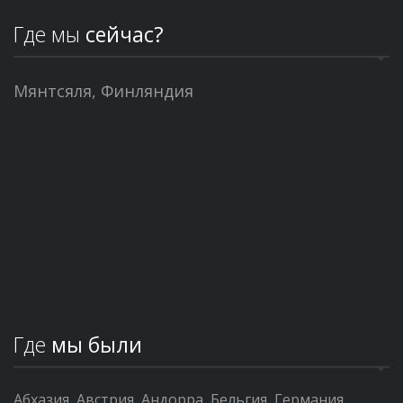
Где мы
сейчас?
Мянтсяля, Финляндия
Где
мы были
Абхазия
Австрия
Андорра
Бельгия
Германия