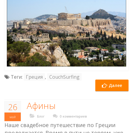
Теги:
Греция
,
CouchSurfing
Далее
Афины
26
Блог
0 комментариев
май
Наше свадебное путешествие по Греции
продолжается. Время в пути не теряем, уже