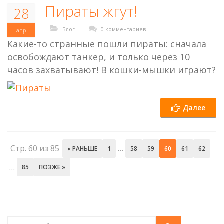
Пираты жгут!
28
Блог
0 комментариев
апр
Какие-то странные пошли пираты: сначала
освобождают танкер, и только через 10
часов захватывают! В кошки-мышки играют?
Далее
Стр. 60 из 85
…
« РАНЬШЕ
1
58
59
60
61
62
…
85
ПОЗЖЕ »