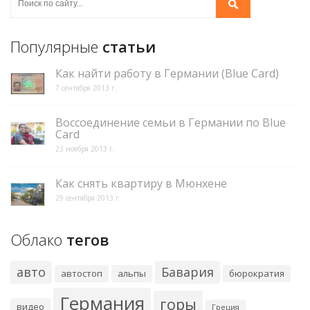
Популярные
статьи
Как найти работу в Германии (Blue Card)
7 сентября 2013 г.
Воссоединение семьи в Германии по Blue
Card
23 ноября 2013 г.
Как снять квартиру в Мюнхене
29 сентября 2013 г.
Облако
тегов
авто
Бавария
автостоп
альпы
бюрократия
Германия
горы
видео
Греция