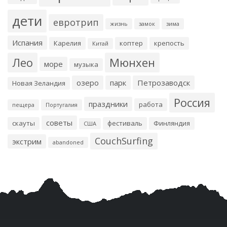
дети
евротрип
жизнь
замок
зима
Испания
Карелия
коптер
крепость
Китай
Лео
Мюнхен
море
музыка
озеро
парк
Петрозаводск
Новая Зеландия
Россия
праздники
работа
пещера
Португалия
советы
скауты
фестиваль
Финляндия
США
CouchSurfing
экстрим
abandoned