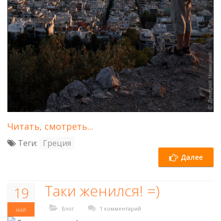
Читать, смотреть...
Теги:
Греция
Далее
Таки женился! =)
19
Блог
1 комментарий
май