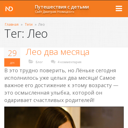
Путешествия с детьми
Сайт Дмитрия Новицкого
Главная
»
Теги
»
Лео
Тег: Лео
Лео два месяца
29
Блог
4 комментария
дек
В это трудно поверить, но Лёньке сегодня
исполнилось уже целых два месяца! Самое
важное его достижение к этому возрасту —
это осмысленная улыбка, которой он
одаривает счастливых родителей!