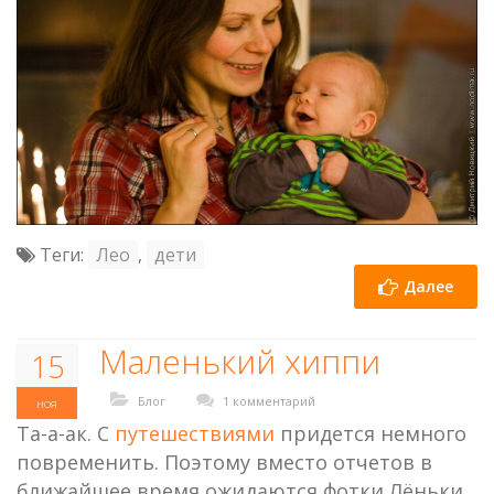
Теги:
Лео
,
дети
Далее
Маленький хиппи
15
Блог
1 комментарий
ноя
Та-а-ак. С
путешествиями
придется немного
повременить. Поэтому вместо отчетов в
ближайшее время ожидаются фотки Лёньки.