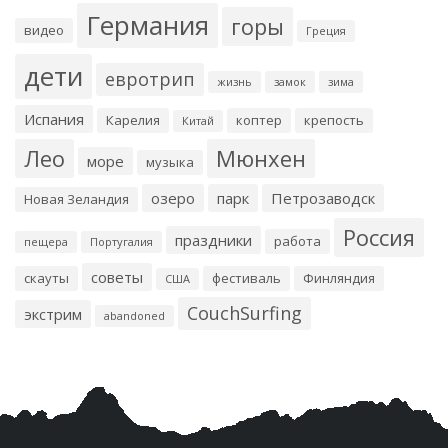
Германия
горы
видео
Греция
дети
евротрип
жизнь
замок
зима
Испания
Карелия
коптер
крепость
Китай
Лео
Мюнхен
море
музыка
озеро
парк
Петрозаводск
Новая Зеландия
Россия
праздники
работа
пещера
Португалия
советы
скауты
фестиваль
Финляндия
США
CouchSurfing
экстрим
abandoned