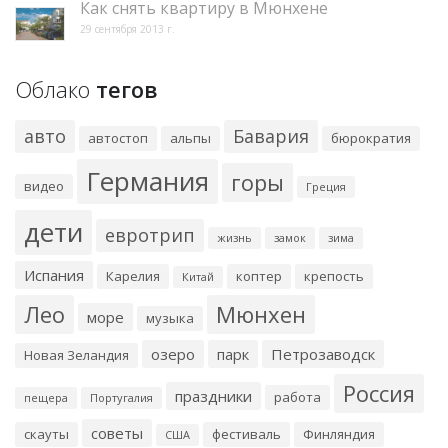
Как снять квартиру в Мюнхене
29 сентября 2013 г.
Облако
тегов
авто
Бавария
автостоп
альпы
бюрократия
Германия
горы
видео
Греция
дети
евротрип
жизнь
замок
зима
Испания
Карелия
коптер
крепость
Китай
Лео
Мюнхен
море
музыка
озеро
парк
Петрозаводск
Новая Зеландия
Россия
праздники
работа
пещера
Португалия
советы
скауты
фестиваль
Финляндия
США