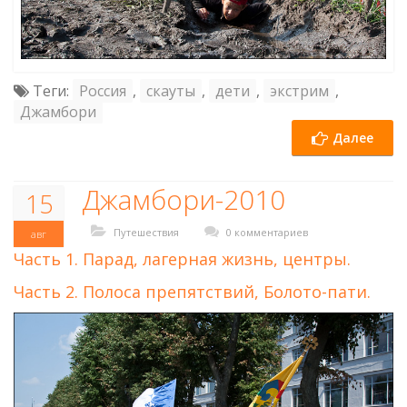
Теги:
Россия
,
скауты
,
дети
,
экстрим
,
Джамбори
Далее
Джамбори-2010
15
Путешествия
0 комментариев
авг
Часть 1. Парад, лагерная жизнь, центры.
Часть 2. Полоса препятствий, Болото-пати.