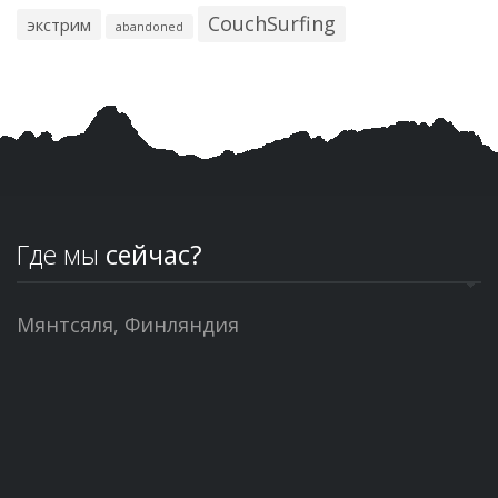
CouchSurfing
экстрим
abandoned
Где мы
сейчас?
Мянтсяля, Финляндия