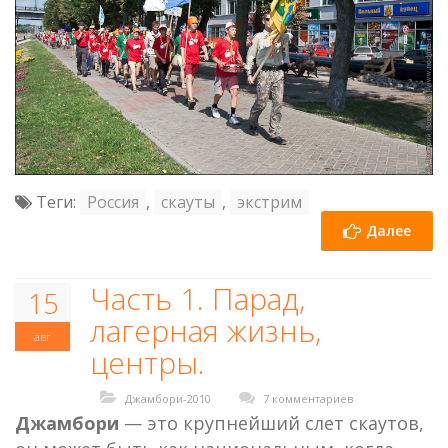
Теги:
Россия
,
скауты
,
экстрим
Далее
Часть 1. Парад,
15
лагерная жизнь,
авг
центры.
Джамбори-2010
7 комментариев
Джамбори
— это крупнейший слет скаутов,