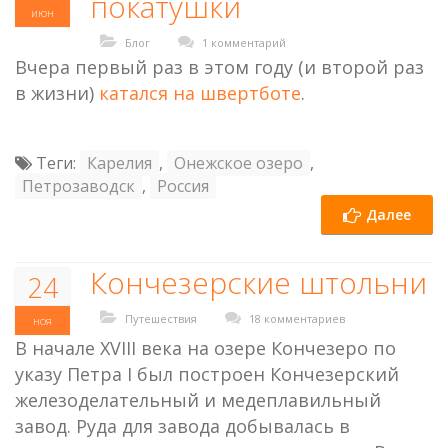
покатушки
июн
Блог
1 комментарий
Вчера первый раз в этом году (и второй раз
в жизни)
катался на швертботе
.
Теги:
Карелия
,
Онежское озеро
,
Петрозаводск
,
Россия
Далее
Кончезерские штольни
24
Путешествия
18 комментариев
ноя
В начале XVIII века на озере Кончезеро по
указу Петра I был построен Кончезерский
железоделательный и медеплавильный
завод. Руда для завода добывалась в