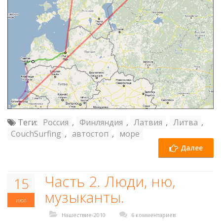
Теги:
Россия
,
Финляндия
,
Латвия
,
Литва
,
CouchSurfing
,
автостоп
,
море
Далее
Часть 2. Люди, ню,
15
музыканты.
июл
Нашествие-2010
6 комментариев