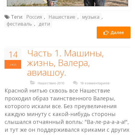
Теги:
Россия
,
Нашествие
,
музыка
,
фестиваль
,
дети
Далее
Часть 1. Машины,
14
жизнь, Валера,
июл
авиашоу.
Нашествие-2010
18 комментариев
Красной нитью сквозь все Нашествие
проходил образ таинственного Валеры,
которого искали все. Без преувеличения
каждую минуту с какой-нибудь стороны
слышался отчаянный вопль: "Ва-ле-ра-а-а-а!",
и тут же он поддерживался криками с других