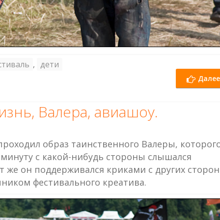
стиваль
,
дети
Далее
изнь, Валера, авиашоу.
проходил образ таинственного Валеры, которог
 минуту с какой-нибудь стороны слышался
тут же он поддерживался криками с других сторон
чником фестивального креатива.