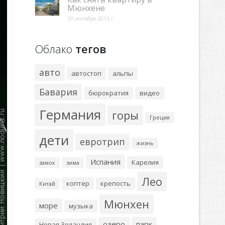
Мюнхене
29 сентября 2013 г.
Облако
тегов
авто
автостоп
альпы
Бавария
бюрократия
видео
Германия
горы
Греция
дети
евротрип
жизнь
Испания
Карелия
замок
зима
Лео
коптер
крепость
Китай
Мюнхен
море
музыка
озеро
парк
Новая Зеландия