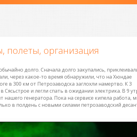
, полеты, организация
обычайно долго. Сначала долго закупались, приклеивал
али, через какое-то время обнаружили, что на Хюндае
оге в 300 км от Петрозаводска заглохли намертво. К 3
в Сясьстрое и легли спать в ожидании электрика. В 9 ут
т нашего генератора. Пока на сервисе кипела работа, 
только в полдень с новыми силами петрозаводский десан