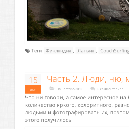
Теги:
Финляндия
,
Латвия
,
CouchSurfin
Часть 2. Люди, ню, 
15
Нашествие-2010
6 комментариев
июл
Что ни говори, а самое интересное на
количество яркого, колоритного, раз
людьми и фотографировать их, поэтому
этого получилось.