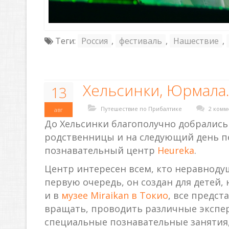
Теги:
Россия
,
фестиваль
,
Нашествие
,
Хельсинки, Юрмала
13
Путешествие по Прибалтике
2 комм
авг
До Хельсинки благополучно добрались
родственницы и на следующий день п
познавательный центр
Heureka
.
Центр интересен всем, кто неравноду
первую очередь, он создан для детей, 
и в
музее Miraikan в Токио
, все предс
вращать, проводить различные экспер
специальные познавательные занятия,