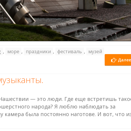
g
,
море
,
праздники
,
фестиваль
,
музей
Далее
музыканты.
 Нашествии — это люди. Где еще встретишь тако
ношерстного народа? Я люблю наблюдать за
 камера была постоянно наготове. И вот, что и