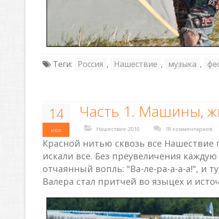
Теги:
Россия
,
Нашествие
,
музыка
,
фе
Часть 1. Машины, ж
14
Нашествие-2010
18 комментариев
июл
Красной нитью сквозь все Нашествие 
искали все. Без преувеличения каждую
отчаянный вопль: "Ва-ле-ра-а-а-а!", и 
Валера стал притчей во языцех и исто