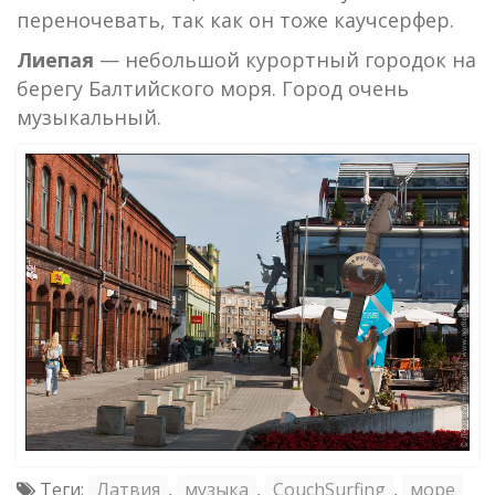
переночевать, так как он тоже каучсерфер.
Лиепая
— небольшой курортный городок на
берегу Балтийского моря. Город очень
музыкальный.
Теги:
Латвия
,
музыка
,
CouchSurfing
,
море