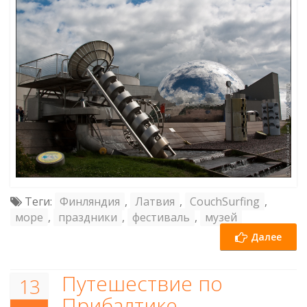
Теги:
Финляндия
,
Латвия
,
CouchSurfing
,
море
,
праздники
,
фестиваль
,
музей
Далее
Путешествие по
13
Прибалтике