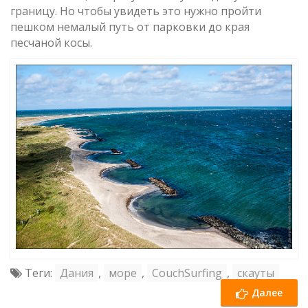
границу. Но чтобы увидеть это нужно пройти
пешком немалый путь от парковки до края
песчаной косы.
Теги:
Дания
,
море
,
CouchSurfing
,
скауты
Далее