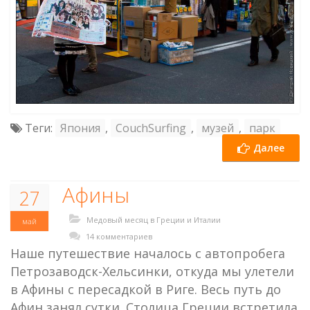
Теги:
Япония
,
CouchSurfing
,
музей
,
парк
Далее
Афины
27
Медовый месяц в Греции и Италии
май
14 комментариев
Наше путешествие началось с автопробега
Петрозаводск-Хельсинки, откуда мы улетели
в Афины с пересадкой в Риге. Весь путь до
Афин занял сутки. Столица Греции встретила