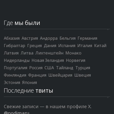
Где
мы были
Абхазия
Австрия
Андорра
Бельгия
Германия
Гибралтар
Греция
Дания
Испания
Италия
Китай
Латвия
Литва
Лихтенштейн
Монако
Нидерланды
Новая Зеландия
Норвегия
Португалия
Россия
США
Тайланд
Турция
Финляндия
Франция
Швейцария
Швеция
Эстония
Япония
Последние
твиты
Свежие записи — в нашем профиле X.
@nodimaru