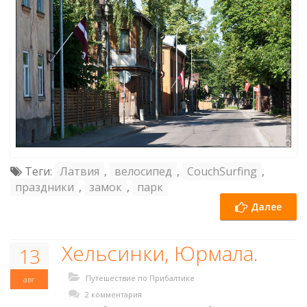
Теги:
Латвия
,
велосипед
,
CouchSurfing
,
праздники
,
замок
,
парк
Далее
Хельсинки, Юрмала.
13
Путешествие по Прибалтике
авг
2 комментария