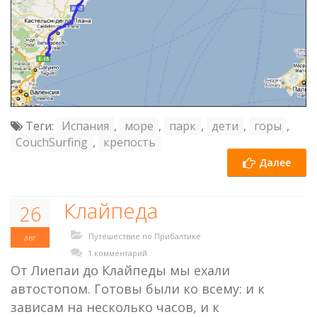
Теги:
Испания
,
море
,
парк
,
дети
,
горы
,
CouchSurfing
,
крепость
Далее
Клайпеда
26
Путешествие по Прибалтике
авг
1 комментарий
От Лиепаи до Клайпеды мы ехали
автостопом. Готовы были ко всему: и к
зависам на несколько часов, и к