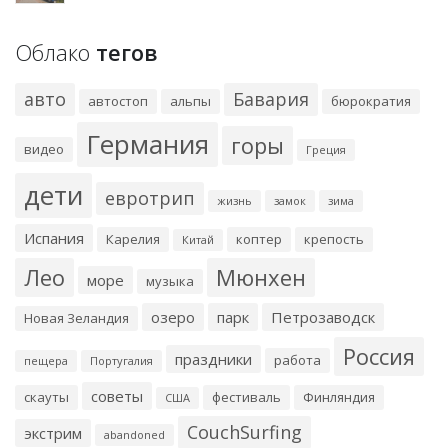
Облако
тегов
авто
Бавария
автостоп
альпы
бюрократия
Германия
горы
видео
Греция
дети
евротрип
жизнь
замок
зима
Испания
Карелия
коптер
крепость
Китай
Лео
Мюнхен
море
музыка
озеро
парк
Петрозаводск
Новая Зеландия
Россия
праздники
работа
пещера
Португалия
советы
скауты
фестиваль
Финляндия
США
CouchSurfing
экстрим
abandoned