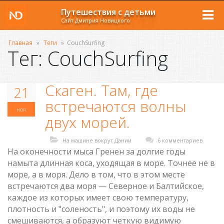
Путешествия с детьми
Сайт Дмитрия Новицкого
Главная
»
Теги
»
CouchSurfing
Тег: CouchSurfing
Скаген. Там, где
21
встречаются волны
ноя
двух морей.
На машине вокруг Дании
6 комментариев
На оконечности мыса Гренен за долгие годы
намыта длинная коса, уходящая в море. Точнее не в
море, а в моря. Дело в том, что в этом месте
встречаются два моря — Северное и Балтийское,
каждое из которых имеет свою температуру,
плотность и "соленость", и поэтому их воды не
смешиваются, а образуют четкую видимую