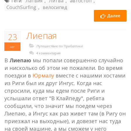
Теги:
Латвия
,
Литва
,
автостоп
,
CouchSurfing
,
велосипед
Далее
Лиепая
23
Путешествие по Прибалтике
авг
4 комментария
В
Лиепаю
мы попали совершенно случайно
и нисколько об этом не пожалели. Во время
поездки в
Юрмалу
вместе с нашими хостами
из Риги был их друг Ингус. Когда нас
спросили, куда мы едем после Риги и
услышали ответ "В Клайпеду", ребята
сообщили, что значит мы поедем через
Лиепаю, а Ингус как раз живет там (в Ригу он
приезжал на выходные), и довезет нас туда
на своей машине, а мы сможем у него