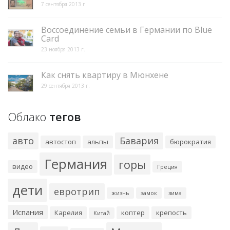
7 сентября 2013 г.
Воссоединение семьи в Германии по Blue
Card
23 ноября 2013 г.
Как снять квартиру в Мюнхене
29 сентября 2013 г.
Облако
тегов
авто
Бавария
автостоп
альпы
бюрократия
Германия
горы
видео
Греция
дети
евротрип
жизнь
замок
зима
Испания
Карелия
коптер
крепость
Китай