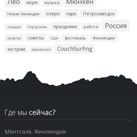
Лео
Мюнхен
море
музыка
озеро
парк
Петрозаводск
Новая Зеландия
Россия
праздники
работа
пещера
Португалия
советы
скауты
фестиваль
Финляндия
США
CouchSurfing
экстрим
abandoned
Где мы
сейчас?
Мянтсяля, Финляндия