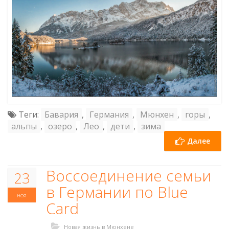
Теги:
Бавария
,
Германия
,
Мюнхен
,
горы
,
альпы
,
озеро
,
Лео
,
дети
,
зима
Далее
Воссоединение семьи
23
в Германии по Blue
ноя
Card
Новая жизнь в Мюнхене