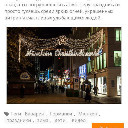
план, а ты погружаешься в атмосферу праздника и
просто гуляешь среди ярких огней, украшенных
витрин и счастливых улыбающихся людей.
Теги:
Бавария
,
Германия
,
Мюнхен
,
праздники
,
зима
,
дети
,
видео