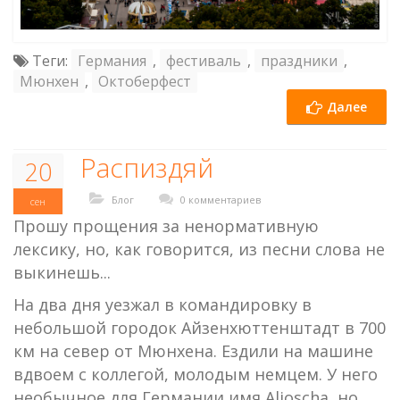
Теги:
Германия
,
фестиваль
,
праздники
,
Мюнхен
,
Октоберфест
Далее
Распиздяй
20
Блог
0 комментариев
сен
Прошу прощения за ненормативную
лексику, но, как говорится, из песни слова не
выкинешь...
На два дня уезжал в командировку в
небольшой городок Айзенхюттенштадт в 700
км на север от Мюнхена. Ездили на машине
вдвоем с коллегой, молодым немцем. У него
необычное для Германии имя Aljoscha, но