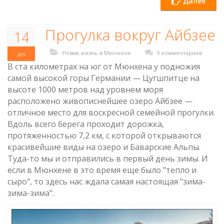
Далее
Прогулка вокруг Айбзее
14
Новая жизнь в Мюнхене
9 комментариев
дек
В ста километрах на юг от Мюнхена у подножия
самой высокой горы Германии — Цугшпитце на
высоте 1000 метров над уровнем моря
расположено живописнейшее озеро Айбзее —
отличное место для воскресной семейной прогулки.
Вдоль всего берега проходит дорожка,
протяженностью 7,2 км, с которой открываются
красивейшие виды на озеро и Баварские Альпы.
Туда-то мы и отправились в первый день зимы. И
если в Мюнхене в это время еще было "тепло и
сыро", то здесь нас ждала самая настоящая "зима-
зима-зима".