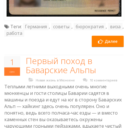
Теги:
Германия
,
советы
,
бюрократия
,
виза
,
работа
Далее
Первый поход в
1
Баварские Альпы
сен
Новая жизнь в Мюнхене
10 комментариев
Теплыми летними выходными очень многие
мюнхенцы и гости столицы Баварии садятся в
машины и поезда и едут на юг в сторону Баварских
Альп — хайкинг здесь очень популярен. Оно и
понятно, ведь всего полчаса-час езды — и вместо
каменных стен вы оказываетесь окружены
чарующими горными пейзажами, вдыхаете чистый