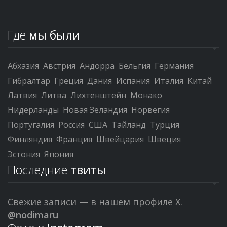
Где
мы были
Абхазия
Австрия
Андорра
Бельгия
Германия
Гибралтар
Греция
Дания
Испания
Италия
Китай
Латвия
Литва
Лихтенштейн
Монако
Нидерланды
Новая Зеландия
Норвегия
Португалия
Россия
США
Тайланд
Турция
Финляндия
Франция
Швейцария
Швеция
Эстония
Япония
Последние
твиты
Свежие записи — в нашем профиле X.
@nodimaru