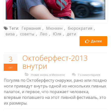
Теги:
Германия
,
Мюнхен
,
бюрократия
,
виза
,
советы
,
Лео
,
Юля
,
дети
Далее
Октоберфест-2013
3
внутри
окт
Новая жизнь в Мюнхене
7 комментариев
Погуляв по Октоберфесту снаружи, рано или поздно
ноги приведут внутрь одной из нескольких пивных
палаток, и первое, что поражает человека,
впервые попавшего на этот пивной фестиваль, это
их размеры.