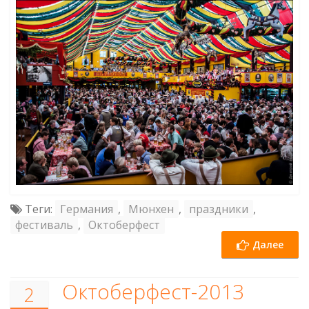
Теги:
Германия
,
Мюнхен
,
праздники
,
фестиваль
,
Октоберфест
Далее
Октоберфест-2013
2