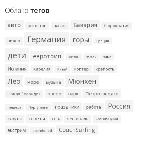
Облако
тегов
авто
Бавария
автостоп
альпы
бюрократия
Германия
горы
видео
Греция
дети
евротрип
жизнь
замок
зима
Испания
Карелия
коптер
крепость
Китай
Лео
Мюнхен
море
музыка
озеро
парк
Петрозаводск
Новая Зеландия
Россия
праздники
работа
пещера
Португалия
советы
скауты
фестиваль
Финляндия
США
CouchSurfing
экстрим
abandoned