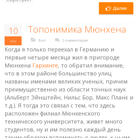
Далее
Топонимика Мюнхена
10
Блог
2 комментария
мар
Когда я только переехал в Германию и
первые четыре месяца жил в пригороде
Мюнхена
Гархинге
, то обратил внимание,
что в этом районе большинство улиц
названы именами великих ученых, причем
преимущественно из области точных наук
(Альберт Эйнштейн, Нильс Бор, Макс Планк и
т.д.). Я тогда это связал с тем, что здесь
расположен филиал Мюнхенского
технического университета, живет много
студентов, ну и им полезно каждый день
таким образом вспоминать о людях, к чьим