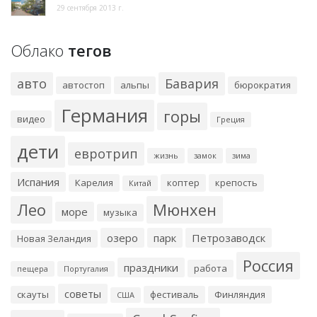
29 сентября 2013 г.
Облако
тегов
авто
Бавария
автостоп
альпы
бюрократия
Германия
горы
видео
Греция
дети
евротрип
жизнь
замок
зима
Испания
Карелия
коптер
крепость
Китай
Лео
Мюнхен
море
музыка
озеро
парк
Петрозаводск
Новая Зеландия
Россия
праздники
работа
пещера
Португалия
советы
скауты
фестиваль
Финляндия
США