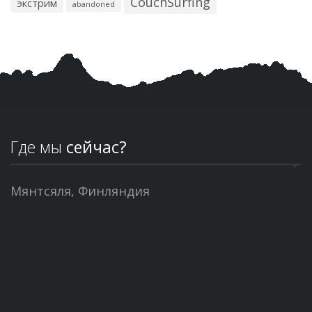
CouchSurfing
экстрим
abandoned
Где мы
сейчас?
Мянтсяля, Финляндия