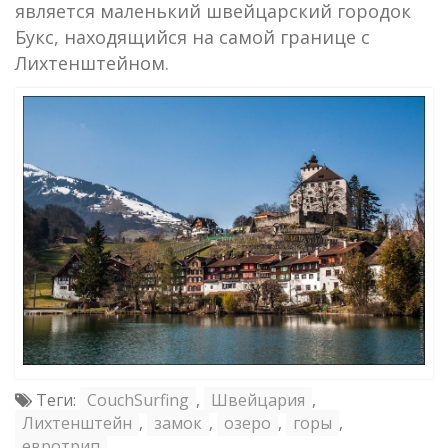
является маленький швейцарский городок
Букс, находящийся на самой границе с
Лихтенштейном.
Теги:
CouchSurfing
,
Швейцария
,
Лихтенштейн
,
замок
,
озеро
,
горы
,
евротрип