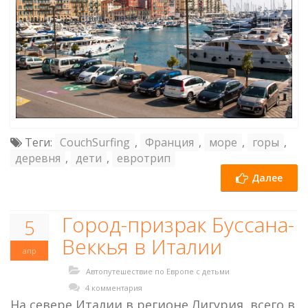
Теги:
CouchSurfing
,
Франция
,
море
,
горы
,
деревня
,
дети
,
евротрип
Далее
Город-призрак Буссана-
5
Веккья в Италии
апр
Автопутешествие по Европе с детьми
4 комментария
На севере Италии в регионе Лигурия, всего в