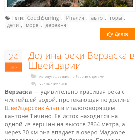
Теги:
CouchSurfing
,
Италия
,
авто
,
горы
,
дети
,
море
,
деревня
Далее
Долина реки Верзаска в
24
Швейцарии
мар
Автопутешествие по Европе с детьми
5 комментариев
Верзаска
— удивительно красивая река с
чистейшей водой, протекающая по долине
Швейцарских Альп
в италоговорящем
кантоне Тичино. Ее исток находится на
одной из вершин на высоте 2864 метра, а
через 30 км она впадает в озеро Маджоре