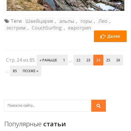
Теги:
Швейцария
,
альпы
,
горы
,
Лео
,
экстрим
,
CouchSurfing
,
евротрип
Далее
Стр. 24 из 85
…
« РАНЬШЕ
1
22
23
24
25
26
…
85
ПОЗЖЕ »
Популярные
статьи