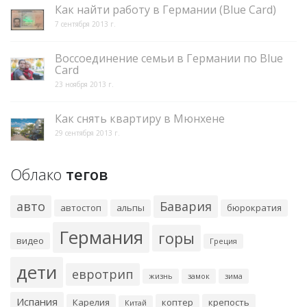
Как найти работу в Германии (Blue Card)
7 сентября 2013 г.
Воссоединение семьи в Германии по Blue
Card
23 ноября 2013 г.
Как снять квартиру в Мюнхене
29 сентября 2013 г.
Облако
тегов
авто
Бавария
автостоп
альпы
бюрократия
Германия
горы
видео
Греция
дети
евротрип
жизнь
замок
зима
Испания
Карелия
коптер
крепость
Китай