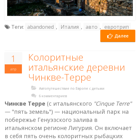
Теги:
abandoned
,
Италия
,
авто
,
евротрип
Далее
Колоритные
1
итальянские деревни
апр
Чинкве-Терре
Автопутешествие по Европе с детьми
6 комментариев
Чинкве Терре
(с итальянского
"Cinque Terre"
— "пять земель") — национальный парк на
побережье Генуэзского залива в
итальянском регионе Лигурия. Он включает
в себя пять очень колоритных рыбацких