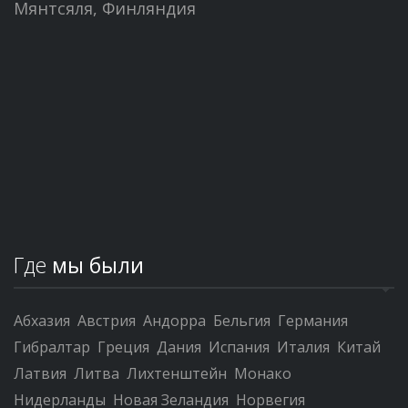
Мянтсяля, Финляндия
Где
мы были
Абхазия
Австрия
Андорра
Бельгия
Германия
Гибралтар
Греция
Дания
Испания
Италия
Китай
Латвия
Литва
Лихтенштейн
Монако
Нидерланды
Новая Зеландия
Норвегия