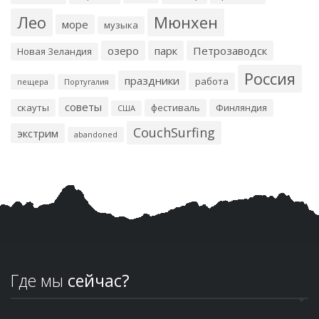
Лео
Мюнхен
море
музыка
озеро
парк
Петрозаводск
Новая Зеландия
Россия
праздники
работа
пещера
Португалия
советы
скауты
фестиваль
Финляндия
США
CouchSurfing
экстрим
abandoned
Где мы
сейчас?