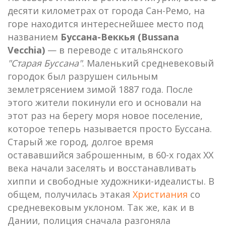
десяти километрах от города Сан-Ремо, на
горе находится интереснейшее место под
названием
Буссана-Веккья (Bussana
Vecchia)
— в переводе с итальянского
"Старая Буссана"
. Маленький средневековый
городок был разрушен сильным
землетрясением зимой 1887 года. После
этого жители покинули его и основали на
этот раз на берегу моря новое поселение,
которое теперь называется просто Буссана.
Старый же город, долгое время
остававшийся заброшенным, в 60-х годах XX
века начали заселять и восстанавливать
хиппи и свободные художники-идеалисты. В
общем, получилась этакая
Христиания
со
средневековым уклоном. Так же, как и в
Дании, полиция сначала разгоняла