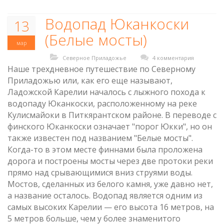
Водопад Юканкоски
13
(Белые мосты)
мар
Северное Приладожье
4 комментария
Наше трехдневное путешествие по Северному
Приладожью или, как его еще называют,
Ладожской Карелии началось с лыжного похода к
водопаду Юканкоски, расположенному на реке
Кулисмайоки в Питкярантском районе. В переводе с
финского Юканкоски означает "порог Юкки", но он
также известен под названием "Белые мосты".
Когда-то в этом месте финнами была проложена
дорога и построены мосты через две протоки реки
прямо над срывающимися вниз струями воды.
Мостов, сделанных из белого камня, уже давно нет,
а название осталось. Водопад является одним из
самых высоких Карелии — его высота 16 метров, на
5 метров больше, чем у более знаменитого