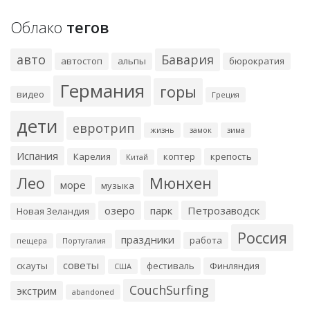
Облако
тегов
авто
Бавария
автостоп
альпы
бюрократия
Германия
горы
видео
Греция
дети
евротрип
жизнь
замок
зима
Испания
Карелия
коптер
крепость
Китай
Лео
Мюнхен
море
музыка
озеро
парк
Петрозаводск
Новая Зеландия
Россия
праздники
работа
пещера
Португалия
советы
скауты
фестиваль
Финляндия
США
CouchSurfing
экстрим
abandoned