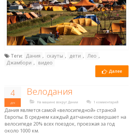
Теги:
Дания
,
скауты
,
дети
,
Лео
,
Джамбори
,
видео
Далее
Велодания
4
На машине вокруг Дании
1 комментарий
дек
Дания является самой «велосипедной» страной
Европы. В среднем каждый датчанин совершает на
велосипеде 20% всех поездок, проезжая за год
около 1000 км.