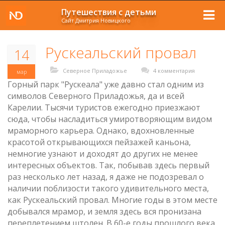
Путешествия с детьми
Сайт Дмитрия Новицкого
Рускеальский провал
14
Северное Приладожье
4 комментария
мар
Горный парк "Рускеала" уже давно стал одним из
символов Северного Приладожья, да и всей
Карелии. Тысячи туристов ежегодно приезжают
сюда, чтобы насладиться умиротворяющим видом
мраморного карьера. Однако, вдохновленные
красотой открывающихся пейзажей каньона,
немногие узнают и доходят до других не менее
интересных объектов. Так, побывав здесь первый
раз несколько лет назад, я даже не подозревал о
наличии поблизости такого удивительного места,
как Рускеальский провал. Многие годы в этом месте
добывался мрамор, и земля здесь вся пронизана
переплетением штолен. В 60-е годы прошлого века