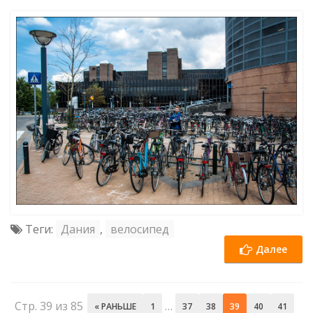
Теги:
Дания
,
велосипед
Далее
Стр. 39 из 85
…
« РАНЬШЕ
1
37
38
39
40
41