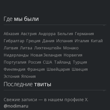
Где
мы были
Абхазия
Австрия
Андорра
Бельгия
Германия
Гибралтар
Греция
Дания
Испания
Италия
Китай
Латвия
Литва
Лихтенштейн
Монако
Нидерланды
Новая Зеландия
Норвегия
Португалия
Россия
США
Тайланд
Турция
Финляндия
Франция
Швейцария
Швеция
Эстония
Япония
Последние
твиты
Свежие записи — в нашем профиле X.
@nodimaru