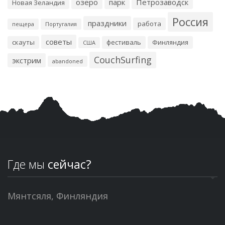
озеро
парк
Петрозаводск
Новая Зеландия
Россия
праздники
работа
пещера
Португалия
советы
скауты
фестиваль
Финляндия
США
CouchSurfing
экстрим
abandoned
Где мы
сейчас?
Мянтсяля, Финляндия