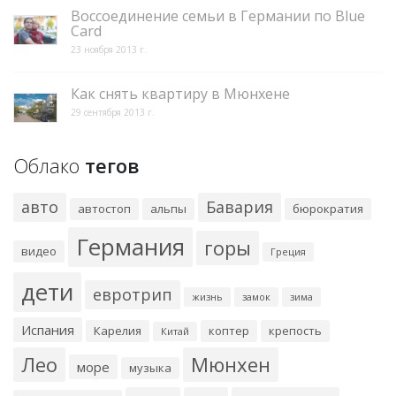
Воссоединение семьи в Германии по Blue
Card
23 ноября 2013 г.
Как снять квартиру в Мюнхене
29 сентября 2013 г.
Облако
тегов
авто
Бавария
автостоп
альпы
бюрократия
Германия
горы
видео
Греция
дети
евротрип
жизнь
замок
зима
Испания
Карелия
коптер
крепость
Китай
Лео
Мюнхен
море
музыка