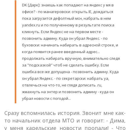
DK [Дарк]: знаешь как попадают на яндекс у мя в
офисе? - по манагеровски: открыть IE, дождаться
пока загрузится дефолтный мсн, набрать в нем
yandex.ru и по полученному в результате поиска
кликнуть. Если Яндекс не на первом месте -
позвонить админу. Куда он убрал Яндекс. - по
буховски: начинать набирать в адресной строке, и
когда появится ранее введенный адрес...
продолжать набирать вручную, внимательно следя
за "подсказкой" чтоб не сделать ошибку. Если
ошибка все-же допущена - позвонить админу. Куда
он убрал Яндекс. - по секретарски: набрать ya,
отвлечься на что-то, не глядя дописать .ru,
жмахнуть на энтер и позвонить админу - куда он
убрал новости с погодой...
Сразу вспомнилась история. Звонит мне как-
то начальник отдела МТО и говорит:
- Дима,
у меня карельские новости пропали! - Что