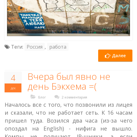
Теги:
Россия
,
работа
Далее
Вчера был явно не
4
день Бэкхема =(
дек
Блог
2 комментария
Началось все с того, что позвонили из лицея
и сказали, что не работает сеть. К 16 часам
пришел туда. Возился два часа (из-за чего
опоздал на English) - нифига не вышло.
Компы не получают IP-шники, а если