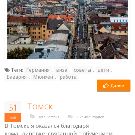
Теги:
Германия
,
виза
,
советы
,
дети
,
Бавария
,
Мюнхен
,
работа
Далее
Томск
31
Путешествия
17 комментариев
май
В Томске я оказался благодаря
командировке, связанной с обучением