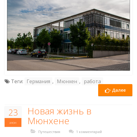
Теги:
Германия
,
Мюнхен
,
работа
Далее
Новая жизнь в
23
Мюнхене
июн
Путешествия
1 комментарий