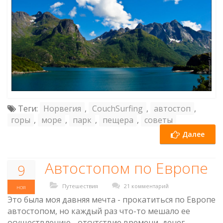
Теги:
Норвегия
,
CouchSurfing
,
автостоп
,
горы
,
море
,
парк
,
пещера
,
советы
Далее
Автостопом по Европе
9
Путешествия
21 комментарий
ноя
Это была моя давняя мечта - прокатиться по Европе
автостопом, но каждый раз что-то мешало ее
осуществлению - отсутствие времени, денег,