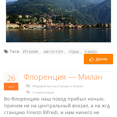
Теги:
Италия
,
автостоп
,
горы
,
озеро
Далее
Флоренция — Милан
26
Медовый месяц в Греции и Италии
июл
3 комментария
Во Флоренцию наш поезд прибыл ночью,
причем не на центральный вокзал, а на ж/д
станцию Firenzi Rifredi, и нам ничего не