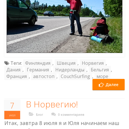
Теги:
Финляндия
,
Швеция
,
Норвегия
,
Дания
,
Германия
,
Нидерланды
,
Бельгия
,
Франция
,
автостоп
,
CouchSurfing
,
море
Далее
В Норвегию!
7
Блог
0 комментариев
июл
Итак, завтра 8 июля я и Юля начинаем наш