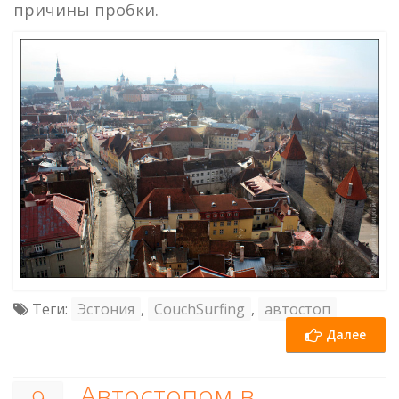
причины пробки.
Теги:
Эстония
,
CouchSurfing
,
автостоп
Далее
Автостопом в