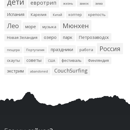
дети
евротрип
жизнь
замок
зима
Испания
Карелия
коптер
крепость
Китай
Лео
Мюнхен
море
музыка
озеро
парк
Петрозаводск
Новая Зеландия
Россия
праздники
работа
пещера
Португалия
советы
скауты
фестиваль
Финляндия
США
CouchSurfing
экстрим
abandoned