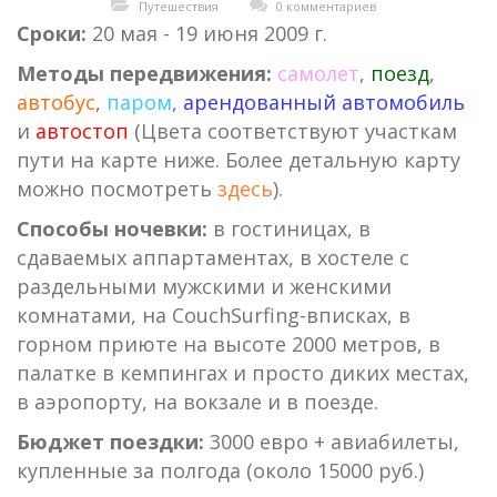
Путешествия
0 комментариев
Сроки:
20 мая - 19 июня 2009 г.
Методы передвижения:
самолет
,
поезд
,
автобус
,
паром
,
арендованный автомобиль
и
автостоп
(Цвета соответствуют участкам
пути на карте ниже. Более детальную карту
можно посмотреть
здесь
).
Cпособы ночевки:
в гостиницах, в
сдаваемых аппартаментах, в хостеле с
раздельными мужскими и женскими
комнатами, на CouchSurfing-вписках, в
горном приюте на высоте 2000 метров, в
палатке в кемпингах и просто диких местах,
в аэропорту, на вокзале и в поезде.
Бюджет поездки:
3000 евро + авиабилеты,
купленные за полгода (около 15000 руб.)