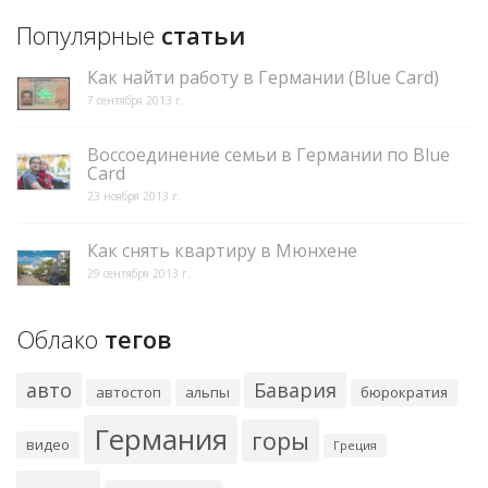
Популярные
статьи
Как найти работу в Германии (Blue Card)
7 сентября 2013 г.
Воссоединение семьи в Германии по Blue
Card
23 ноября 2013 г.
Как снять квартиру в Мюнхене
29 сентября 2013 г.
Облако
тегов
авто
Бавария
автостоп
альпы
бюрократия
Германия
горы
видео
Греция