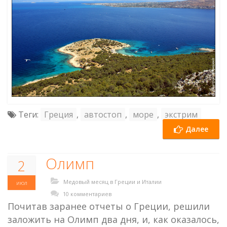
Теги:
Греция
,
автостоп
,
море
,
экстрим
Далее
Олимп
2
Медовый месяц в Греции и Италии
июл
10 комментариев
Почитав заранее отчеты о Греции, решили
заложить на Олимп два дня, и, как оказалось,