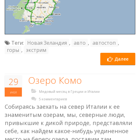
Теги:
Новая Зеландия
,
авто
,
автостоп
,
горы
,
экстрим
Далее
Озеро Комо
29
Медовый месяц в Греции и Италии
июл
5 комментариев
Собираясь заехать на север Италии к ее
знаменитым озерам, мы, северные люди,
привыкшие к дикой природе, представляли
себе, как найдем какое-нибудь уединенное
место на берегу озера, поставим там