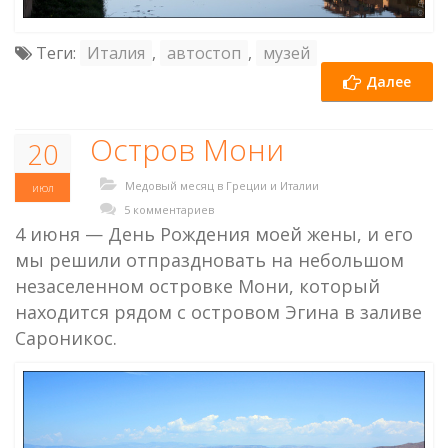
Теги:
Италия
,
автостоп
,
музей
Далее
Остров Мони
20
Медовый месяц в Греции и Италии
июл
5 комментариев
4 июня — День Рождения моей жены, и его
мы решили отпраздновать на небольшом
незаселенном островке Мони, который
находится рядом с островом Эгина в заливе
Сароникос.