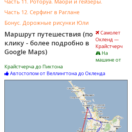
Часть 11. Роторуа. Маори и гейзеры.
Часть 12. Серфинг в Раглане
Бонус. Дорожные рисунки Юли
Маршрут путешествия (по
Самолет
Окленд —
клику - более подробно в
Крайстчерч
Google Maps)
На
машине от
Крайстчерча до Пиктона
Автостопом от Веллингтона до Окленда