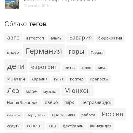
29 сентября 2013 г.
Облако
тегов
авто
Бавария
автостоп
альпы
бюрократия
Германия
горы
видео
Греция
дети
евротрип
жизнь
замок
зима
Испания
Карелия
коптер
крепость
Китай
Лео
Мюнхен
море
музыка
озеро
парк
Петрозаводск
Новая Зеландия
Россия
праздники
работа
пещера
Португалия
советы
скауты
фестиваль
Финляндия
США