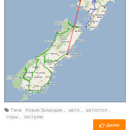
Теги:
Новая Зеландия
,
авто
,
автостоп
,
горы
,
экстрим
Далее