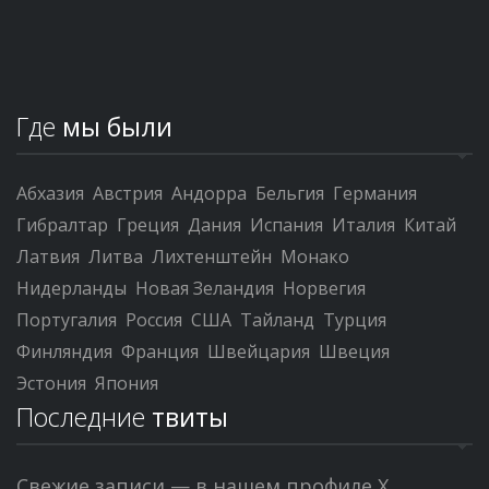
Где
мы были
Абхазия
Австрия
Андорра
Бельгия
Германия
Гибралтар
Греция
Дания
Испания
Италия
Китай
Латвия
Литва
Лихтенштейн
Монако
Нидерланды
Новая Зеландия
Норвегия
Португалия
Россия
США
Тайланд
Турция
Финляндия
Франция
Швейцария
Швеция
Эстония
Япония
Последние
твиты
Свежие записи — в нашем профиле X.