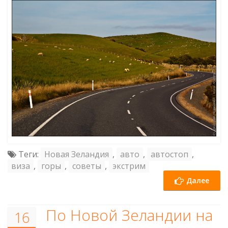
Теги:
Новая Зеландия
,
авто
,
автостоп
,
виза
,
горы
,
советы
,
экстрим
Далее
По Новой Зеландии на
16