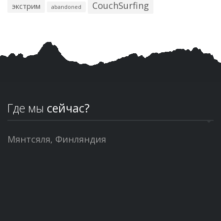
CouchSurfing
экстрим
abandoned
Где мы
сейчас?
Мянтсяля, Финляндия