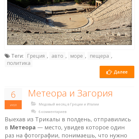
Теги:
Греция
,
авто
,
море
,
пещера
,
политика
Далее
Метеора и Загория
6
Медовый месяц в Греции и Италии
июл
6 комментариев
Выехав из Трикалы в полдень, отправились
в
Метеора
— место, увидев которое один
раз на фотографии, понимаешь, что нужно