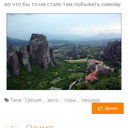
во что бы то ни стало там побывать самому.
Теги:
Греция
,
авто
,
горы
,
пещера
Далее
Олимп