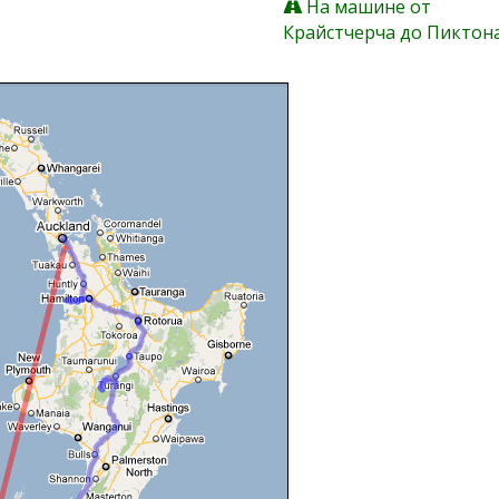
На машине от
Крайстчерча до Пиктон