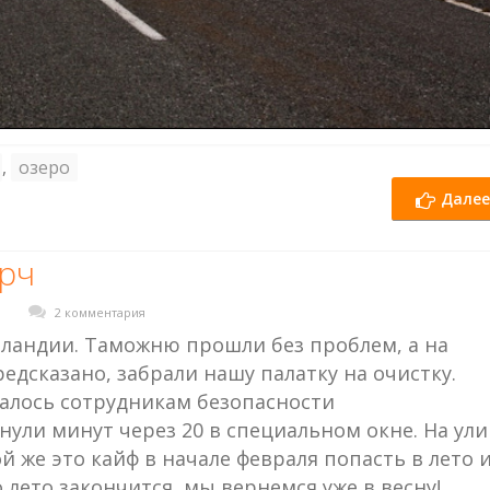
,
озеро
Далее
рч
2 комментария
еландии. Таможню прошли без проблем, а на
едсказано, забрали нашу палатку на очистку.
алось сотрудникам безопасности
ули минут через 20 в специальном окне. На ул
й же это кайф в начале февраля попасть в лето 
о лето закончится, мы вернемся уже в весну!