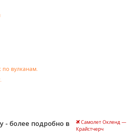
н
к по вулканам.
.
 - более подробно в
Самолет Окленд —
Крайстчерч