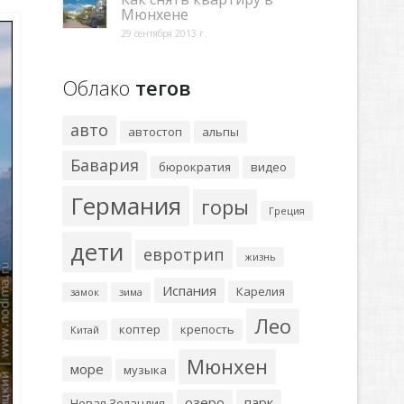
Мюнхене
29 сентября 2013 г.
Облако
тегов
авто
автостоп
альпы
Бавария
бюрократия
видео
Германия
горы
Греция
дети
евротрип
жизнь
Испания
Карелия
замок
зима
Лео
коптер
крепость
Китай
Мюнхен
море
музыка
озеро
парк
Новая Зеландия