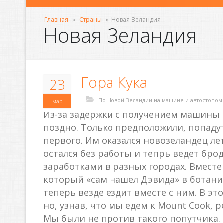
Главная
»
Страны
»
Новая Зеландия
Новая Зеландия
Гора Кука
23
По Новой Зеландии на машине и автостопом
мар
Из-за задержки с получением машины 
поздно. Только предположили, попадут
первого. Им оказался новозеландец ле
остался без работы и тепрь ведет бр
заработками в разных городах. Вместе
который «сам нашел Дэвида» в ботанич
теперь везде ездит вместе с ним. В эт
но, узнав, что мы едем к Mount Cook, 
Мы были не против такого попутчика.