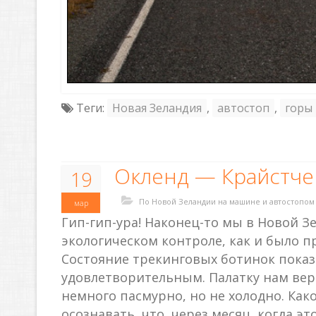
Теги:
Новая Зеландия
,
автостоп
,
горы
Окленд — Крайстче
19
По Новой Зеландии на машине и автостопом
мар
Гип-гип-ура! Наконец-то мы в Новой З
экологическом контроле, как и было пр
Состояние трекинговых ботинок показ
удовлетворительным. Палатку нам верн
немного пасмурно, но не холодно. Како
осознавать, что, через месяц, когда эт