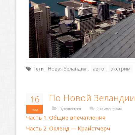
Теги:
Новая Зеландия
,
авто
,
экстрим
По Новой Зеландии
16
Путешествия
2 комментария
мар
Часть 1. Общие впечатления
Часть 2. Окленд — Крайстчерч