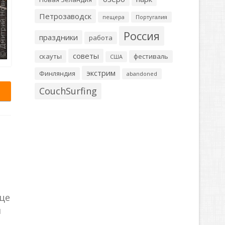
Петрозаводск
пещера
Португалия
Россия
праздники
работа
советы
скауты
фестиваль
США
экстрим
Финляндия
abandoned
CouchSurfing
ице
и